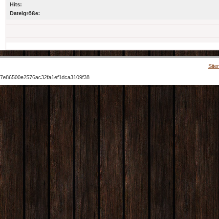
Hits:
Dateigröße:
Site
7e86500e2576ac32fa1ef1dca3109f38