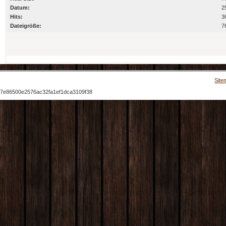
Datum:
2
Hits:
3
Dateigröße:
7
Site
7e86500e2576ac32fa1ef1dca3109f38