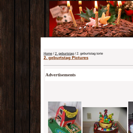
Home
/
2. geburtstag
/ 2. geburtstag torte
2. geburtstag Pictures
Advertisements