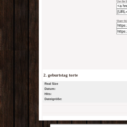
Use the b
Share thi
2. geburtstag torte
Real Size
Datum:
Hits:
Dateigröße: