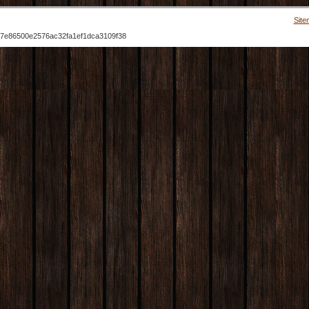
Site
7e86500e2576ac32fa1ef1dca3109f38